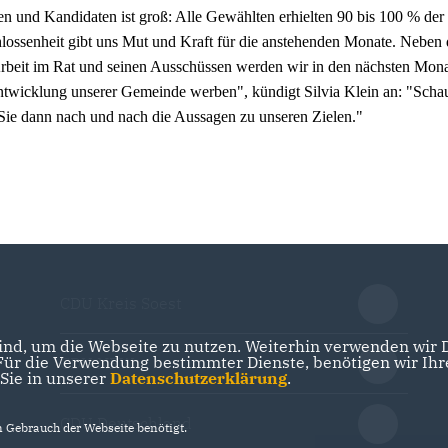
n und Kandidaten ist groß: Alle Gewählten erhielten 90 bis 100 % der
lossenheit gibt uns Mut und Kraft für die anstehenden Monate. Neben 
n Arbeit im Rat und seinen Ausschüssen werden wir in den nächsten Mon
sentwicklung unserer Gemeinde werben", kündigt Silvia Klein an: "Scha
n Sie dann nach und nach die Aussagen zu unseren Zielen."
CDU Kreis Soest
nd, um die Webseite zu nutzen. Weiterhin verwenden wir Di
r die Verwendung bestimmter Dienste, benötigen wir Ihre 
CDU NRW
 Sie in unserer
Datenschutzerklärung
.
CDU Deutschland
Gebrauch der Webseite benötigt.