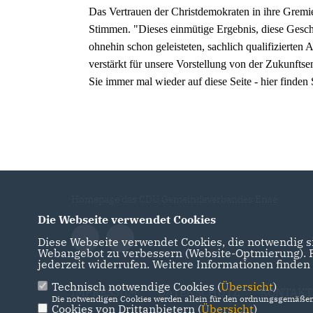
Das Vertrauen der Christdemokraten in ihre Gremie
Stimmen. "Dieses einmütige Ergebnis, diese Gesch
ohnehin schon geleisteten, sachlich qualifizierte
verstärkt für unsere Vorstellung von der Zukunft
Sie immer mal wieder auf diese Seite - hier finde
Homepage des CDU Gemeindeverbandes Ense
Die Webseite verwendet Cookies
Diese Webseite verwendet Cookies, die notwendig si
Webangebot zu verbessern (Website-Optmierung). Fü
jederzeit widerrufen. Weitere Informationen finden
Technisch notwendige Cookies (
Übersicht
)
IMPRESSUM
DATENSCHUTZ
KONTAKT
Die notwendigen Cookies werden allein für den ordnungsgemäßen 
Cookies von Drittanbietern (
Übersicht
)