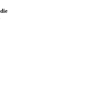
 die
n
e