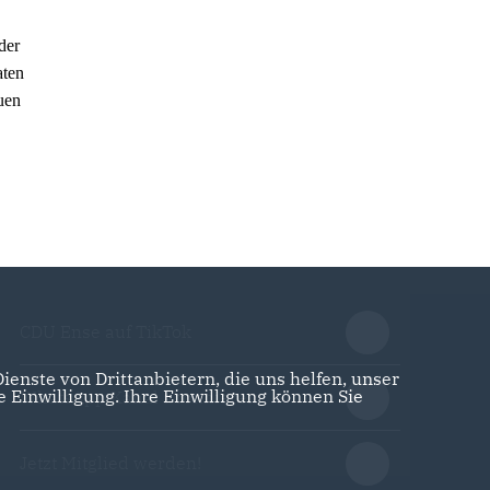
der
aten
uen
CDU Ense auf TikTok
enste von Drittanbietern, die uns helfen, unser
Einwilligung. Ihre Einwilligung können Sie
WhatsApp Kanal abonnieren
Jetzt Mitglied werden!