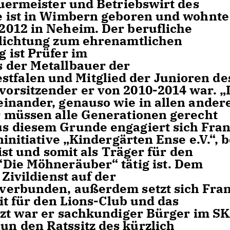
auermeister und Betriebswirt des
e ist in Wimbern geboren und wohnte
2012 in Neheim. Der berufliche
flichtung zum ehrenamtlichen
 ist Prüfer im
 der Metallbauer der
falen und Mitglied der Junioren de
orsitzender er von 2010-2014 war. „
inander, genauso wie in allen ander
r müssen alle Generationen gerecht
s diesem Grunde engagiert sich Fra
initiative „Kindergärten Ense e.V.“, b
 ist und somit als Träger für den
Die Möhneräuber“ tätig ist. Dem
Zivildienst auf der
verbunden, außerdem setzt sich Fra
eit für den Lions-Club und das
tzt war er sachkundiger Bürger im S
n den Ratssitz des kürzlich