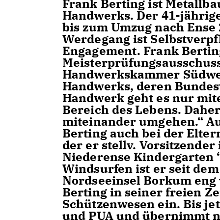
Frank Berting ist Metallb
Handwerks. Der 41-jährig
bis zum Umzug nach Ense 
Werdegang ist Selbstverp
Engagement. Frank Berting
Meisterprüfungsausschuss
Handwerkskammer Südwest
Handwerks, deren Bundesv
Handwerk geht es nur mite
Bereich des Lebens. Dahe
miteinander umgehen.“ Au
Berting auch bei der Eltern
der er stellv. Vorsitzender
Niederense Kindergarten “
Windsurfen ist er seit dem 
Nordseeinsel Borkum eng 
Berting in seiner freien Z
Schützenwesen ein. Bis je
und PUA und übernimmt nu