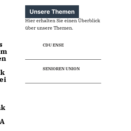
Unsere Themen
Hier erhalten Sie einen Überblick
über unsere Themen.
s
CDU ENSE
Im
en
SENIOREN UNION
nk
ei
nk
KA