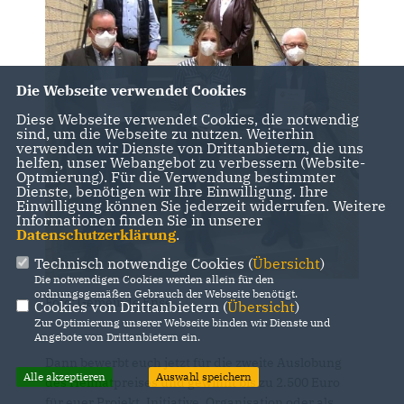
Die Webseite verwendet Cookies
Diese Webseite verwendet Cookies, die notwendig
sind, um die Webseite zu nutzen. Weiterhin
verwenden wir Dienste von Drittanbietern, die uns
helfen, unser Webangebot zu verbessern (Website-
Optmierung). Für die Verwendung bestimmter
Dienste, benötigen wir Ihre Einwilligung. Ihre
Einwilligung können Sie jederzeit widerrufen. Weitere
Informationen finden Sie in unserer
Datenschutzerklärung
.
Technisch notwendige Cookies (
Übersicht
)
Die notwendigen Cookies werden allein für den
ordnungsgemäßen Gebrauch der Webseite benötigt.
Foto: Gemeinde Ense
Cookies von Drittanbietern (
Übersicht
)
Zur Optimierung unserer Webseite binden wir Dienste und
Angebote von Drittanbietern ein.
Dann bewerbt euch jetzt für die zweite Auslobung
Alle akzeptieren
Auswahl speichern
des Heimatpreises und gewinnt bis zu 2.500 Euro
für euer Projekt, Initiative, Organisation oder als