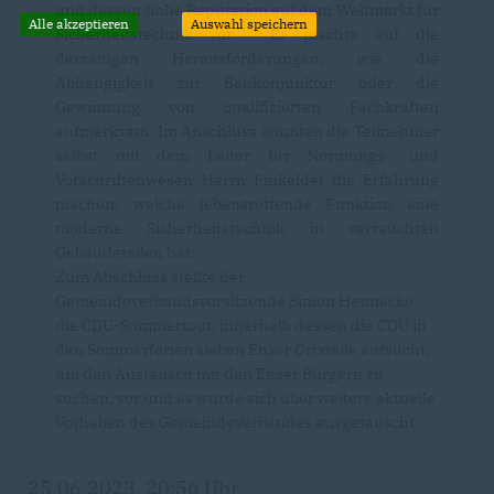
und dessen hohe Reputation auf dem Weltmarkt für
Alle akzeptieren
Auswahl speichern
Sicherheitstechnik vor. Er machte auf die
derzeitigen Herausforderungen, wie die
Abhängigkeit zur Baukonjunktur oder die
Gewinnung von qualifizierten Fachkräften
aufmerksam. Im Anschluss konnten die Teilnehmer
selbst mit dem Leiter für Normungs- und
Vorschriftenwesen Herrn Finkeldei die Erfahrung
machen, welche lebensrettende Funktion eine
moderne Sicherheitstechnik in verrauchten
Gebäudeteilen hat.
Zum Abschluss stellte der
Gemeindeverbandsvorsitzende Simon Hennecke
die CDU-Sommertour, innerhalb dessen die CDU in
den Sommerferien sieben Enser Ortsteile aufsucht,
um den Austausch mit den Enser Bürgern zu
suchen, vor und es wurde sich über weitere aktuelle
Vorhaben des Gemeindeverbandes ausgetauscht.
25.06.2023, 20:56 Uhr