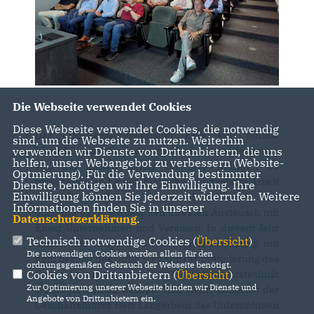
Die Webseite verwendet Cookies
Diese Webseite verwendet Cookies, die notwendig
Der CDU-Gemeindeverband Ense lädt einmal
sind, um die Webseite zu nutzen. Weiterhin
verwenden wir Dienste von Drittanbietern, die uns
jährlich seine Mitglieder zu einer Vorstandssitzung
helfen, unser Webangebot zu verbessern (Website-
ein, um diesen Gehör für ihre Anliegen zu
Optmierung). Für die Verwendung bestimmter
verschaffen und einen Einblick in die tägliche Arbeit
Dienste, benötigen wir Ihre Einwilligung. Ihre
Einwilligung können Sie jederzeit widerrufen. Weitere
ihres Vorstandes zu geben. Dabei sucht der
Informationen finden Sie in unserer
Vorstand ganz bewusst den direkten Austausch mit
Datenschutzerklärung
.
Enser Unternehmen und Vereinen. In diesem Jahr
Technisch notwendige Cookies (
Übersicht
)
konnte die mitgliederoffene Vorstandssitzung mit
Die notwendigen Cookies werden allein für den
dem Besuch des CUBE – Forum für Evakuierung des
ordnungsgemäßen Gebrauch der Webseite benötigt.
Cookies von Drittanbietern (
Übersicht
)
Enser Unternehmens INOTEC Sicherheitstechnik
Zur Optimierung unserer Webseite binden wir Dienste und
GmbH verbunden werden. Hier stellte zunächst der
Angebote von Drittanbietern ein.
Geschäftsführer Herr Langerbein das Unternehmen