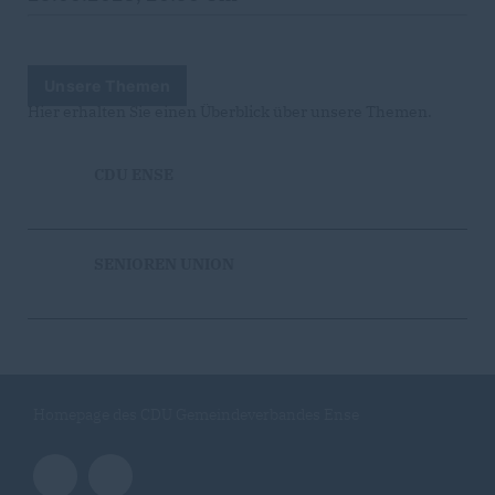
Unsere Themen
Hier erhalten Sie einen Überblick über unsere Themen.
CDU ENSE
SENIOREN UNION
Homepage des CDU Gemeindeverbandes Ense