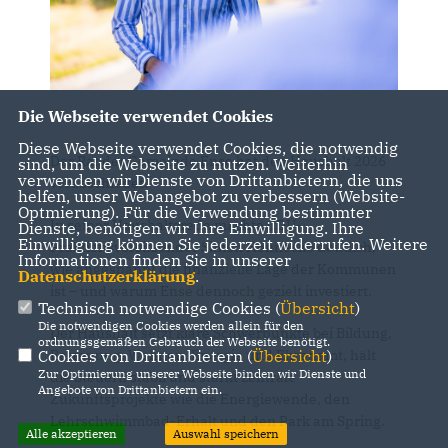
Die Webseite verwendet Cookies
Diese Webseite verwendet Cookies, die notwendig
Der Rat der Gemeinde Ense hat den Haushalt 2026
sind, um die Webseite zu nutzen. Weiterhin
verwenden wir Dienste von Drittanbietern, die uns
verabschiedet.
helfen, unser Webangebot zu verbessern (Website-
Optmierung). Für die Verwendung bestimmter
In seiner Haushaltsrede machte CDU-
Dienste, benötigen wir Ihre Einwilligung. Ihre
Einwilligung können Sie jederzeit widerrufen. Weitere
Fraktionsvorsitzender Simon Hennecke deutlich,
Informationen finden Sie in unserer
wie angespannt die finanzielle Lage der Kommunen
Datenschutzerklärung
.
ist – und warum Ense dennoch gezielt investiert.
Technisch notwendige Cookies (
Übersicht
)
Die notwendigen Cookies werden allein für den
Der Haushalt setzt klare Schwerpunkte bei Bildung,
ordnungsgemäßen Gebrauch der Webseite benötigt.
Betreuung, Wohnen, Energie und Ehrenamt, hält
Cookies von Drittanbietern (
Übersicht
)
Zur Optimierung unserer Webseite binden wir Dienste und
die Steuern stabil und stärkt zentrale
Angebote von Drittanbietern ein.
Zukunftsprojekte wie die Energiewende, den
Lehrschwimmbad-Erhalt und den Park am Spring.
Alle akzeptieren
Auswahl speichern